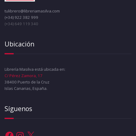
tulibrero@libreriamasilva.com
(+34) 922 382 999
(+34) 649 119 340
Ubicación
Librería Masilva está ubicada en:
C/ Pérez Zamora, 17
38400 Puerto de la Cruz
Islas Canarias, España.
Síguenos
Facebook
Instagram
X