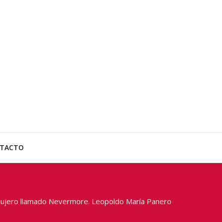
 Masilva
os
TACTO
ujero llamado Nevermore. Leopoldo María Panero