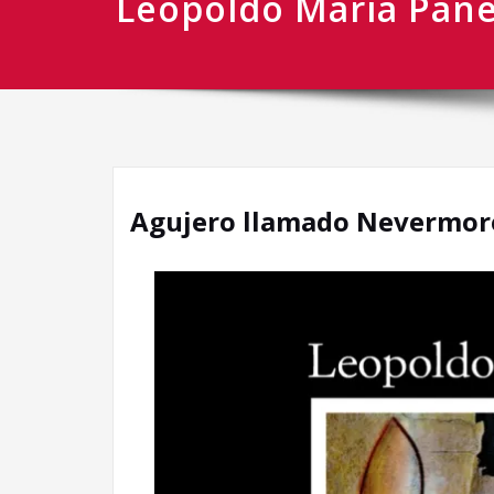
Leopoldo María Pan
Agujero llamado Nevermore