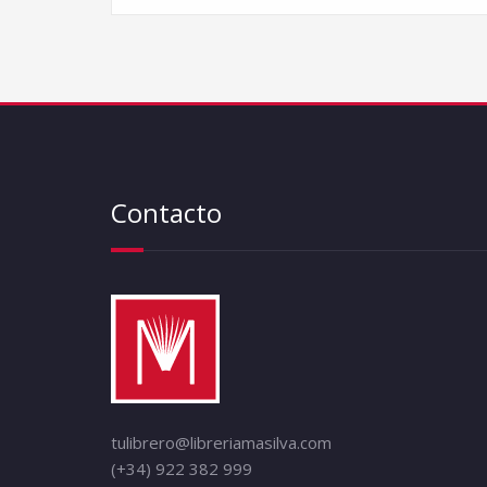
Contacto
tulibrero@libreriamasilva.com
(+34) 922 382 999