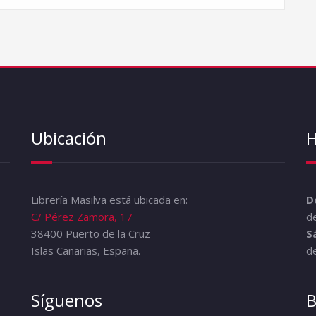
Ubicación
H
Librería Masilva está ubicada en:
D
C/ Pérez Zamora, 17
de
38400 Puerto de la Cruz
S
Islas Canarias, España.
de
Síguenos
B