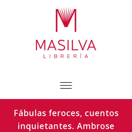
Ir
al
contenido
Librería Masilva
Sobre todo libros
Cambiar
navegación
Fábulas feroces, cuentos
inquietantes. Ambrose