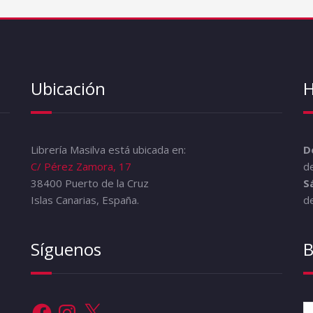
Ubicación
H
Librería Masilva está ubicada en:
D
C/ Pérez Zamora, 17
de
38400 Puerto de la Cruz
S
Islas Canarias, España.
de
Síguenos
B
Facebook
Instagram
X