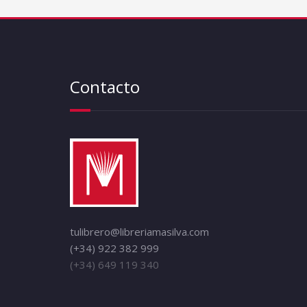
Contacto
tulibrero@libreriamasilva.com
(+34) 922 382 999
(+34) 649 119 340