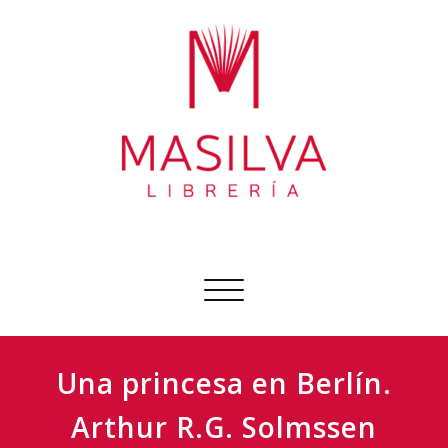
Ir
al
contenido
Librería Masilva
Sobre todo libros
Cambiar
navegación
Una princesa en Berlín.
Arthur R.G. Solmssen