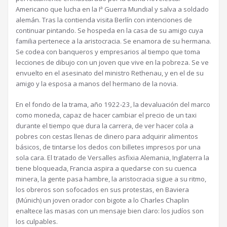
Americano que lucha en la Iª Guerra Mundial y salva a soldado
alemán. Tras la contienda visita Berlín con intenciones de
continuar pintando. Se hospeda en la casa de su amigo cuya
familia pertenece a la aristocracia. Se enamora de su hermana.
Se codea con banqueros y empresarios al tiempo que toma
lecciones de dibujo con un joven que vive en la pobreza. Se ve
envuelto en el asesinato del ministro Rethenau, y en el de su
amigo y la esposa a manos del hermano de la novia.
En el fondo de la trama, año 1922-23, la devaluación del marco
como moneda, capaz de hacer cambiar el precio de un taxi
durante el tiempo que dura la carrera, de ver hacer cola a
pobres con cestas llenas de dinero para adquirir alimentos
básicos, de tintarse los dedos con billetes impresos por una
sola cara. El tratado de Versalles asfixia Alemania, Inglaterra la
tiene bloqueada, Francia aspira a quedarse con su cuenca
minera, la gente pasa hambre, la aristocracia sigue a su ritmo,
los obreros son sofocados en sus protestas, en Baviera
(Múnich) un joven orador con bigote a lo Charles Chaplin
enaltece las masas con un mensaje bien claro: los judíos son
los culpables.