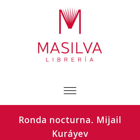
Ir
al
contenido
Librería Masilva
Sobre todo libros
Cambiar
navegación
Ronda nocturna. Mijail
Kuráyev