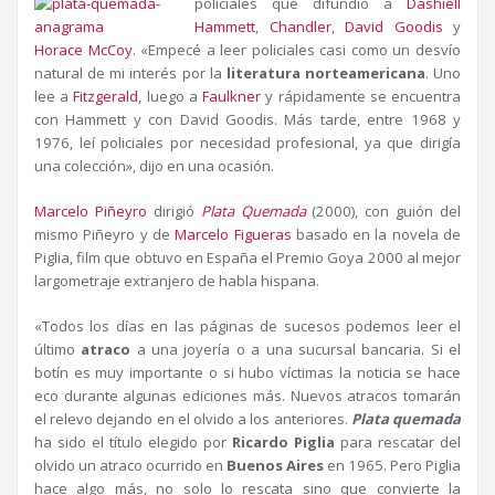
policiales que difundió a
Dashiell
Hammett
,
Chandler
,
David Goodis
y
Horace McCoy
. «Empecé a leer policiales casi como un desvío
natural de mi interés por la
literatura norteamericana
. Uno
lee a
Fitzgerald
, luego a
Faulkner
y rápidamente se encuentra
con Hammett y con David Goodis. Más tarde, entre 1968 y
1976, leí policiales por necesidad profesional, ya que dirigía
una colección», dijo en una ocasión.
Marcelo Piñeyro
dirigió
Plata Quemada
(2000), con guión del
mismo Piñeyro y de
Marcelo Figueras
basado en la novela de
Piglia, film que obtuvo en España el Premio Goya 2000 al mejor
largometraje extranjero de habla hispana.
«Todos los días en las páginas de sucesos podemos leer el
último
atraco
a una joyería o a una sucursal bancaria. Si el
botín es muy importante o si hubo víctimas la noticia se hace
eco durante algunas ediciones más. Nuevos atracos tomarán
el relevo dejando en el olvido a los anteriores.
Plata quemada
ha sido el título elegido por
Ricardo Piglia
para rescatar del
olvido un atraco ocurrido en
Buenos Aires
en 1965. Pero Piglia
hace algo más, no solo lo rescata sino que convierte la