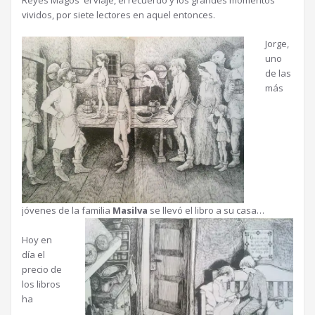
Reyes Magos el viaje, el recuerdo y los grandes momentos
vividos, por siete lectores en aquel entonces.
Jorge,
uno
de las
más
jóvenes de la familia
Masilva
se llevó el libro a su casa…
Hoy en
día el
precio de
los libros
ha