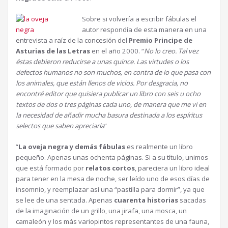
Sobre si volvería a escribir fábulas el
autor respondía de esta manera en una
entrevista a raíz de la concesión del
Premio Principe de
Asturias de las Letras
en el año 2000. “
No lo creo. Tal vez
éstas debieron reducirse a unas quince. Las virtudes o los
defectos humanos no son muchos, en contra de lo que pasa con
los animales, que están llenos de vicios. Por desgracia, no
encontré editor que quisiera publicar un libro con seis u ocho
textos de dos o tres páginas cada uno, de manera que me vi en
la necesidad de añadir mucha basura destinada a los espíritus
selectos que saben apreciarla
“
“
La oveja negra y demás fábulas
es realmente un libro
pequeño. Apenas unas ochenta páginas. Si a su título, unimos
que está formado por
relatos cortos
, pareciera un libro ideal
para tener en la mesa de noche, ser leído uno de esos días de
insomnio, y reemplazar así una “pastilla para dormir”, ya que
se lee de una sentada. Apenas
cuarenta historias
sacadas
de la imaginación de un grillo, una jirafa, una mosca, un
camaleón y los más variopintos representantes de una fauna,