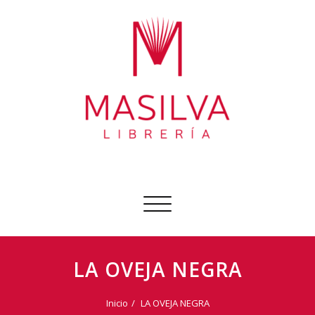
Ir
al
contenido
Librería Masilva
Sobre todo libros
Cambiar
navegación
LA OVEJA NEGRA
Inicio
LA OVEJA NEGRA