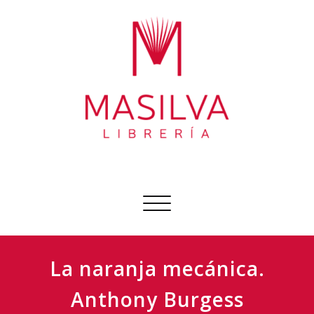
Ir
al
contenido
Librería Masilva
Sobre todo libros
Cambiar
navegación
La naranja mecánica.
Anthony Burgess