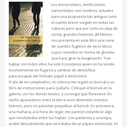
Los microrrelatos, minificciones,
nanorrelatos son nombres actuales
para una propuesta tan antigua como
el cuento breve surgido en todas las
culturas pero que por corto no deja de
contar grandes historias. JM Merino
nos presenta en este libro una serie
de cuentos fugitivos de otros libros
suyos reunidos en forma de glorieta
que hace girar la imaginación. Tras
hablar con todos ellos ha sido Ecosistema quien no ha tenido
inconveniente en fugarse y cambiar de atmósfera
para escapar del formato papel a electrónico.
El día de mi cumpleaños, mi sobrina me regaló un bonsái y un
libro de instrucciones para cuidarlo. Coloqué el bonsái en la
galería, con los demás tiestos, y conseguí que floreciese. En
otoño aparecieron entre la tierra unos diminutos insectos
blancos, pero no parecían perjudicar al bonsái. En primavera,
una mañana, a la hora de regar, me pareció vislumbrar algo
que revoloteaba entre las hojitas. Con paciencia y una lupa,
acabé descubriendo que se trataba de un pájaro minúsculo. En