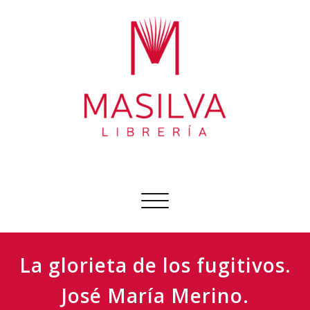
Ir
al
contenido
Librería Masilva
Sobre todo libros
Cambiar
navegación
La glorieta de los fugitivos.
José María Merino.