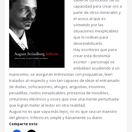
capacidad para crear oro a
partir de otros minerales y
el acoso al que es
sometido por las
situaciones inexplicables
que lo rodean para
desestabilizarlo.
Hay escritores que para
crear esta dicotomía:
escritor – personaje se
embeben acudiendo a un
manicomio, se aseguran entrevistas con psiquiatras, leen
tratados al respecto y son tan capaces de idear el entramado
de dudas, sofocaciones, ahogos, angustias, insomnio,
pesadillas, ruidos inexplicables, presencia de invisibles,
cinturones eléctricos y voces que vive una mente perturbada
que logran meter al lector en otra realidad.
August no es que vaya más lejos, no es que sea un maestro
del género. Inferno es simple y llanamente su diario.
Comparte esto: