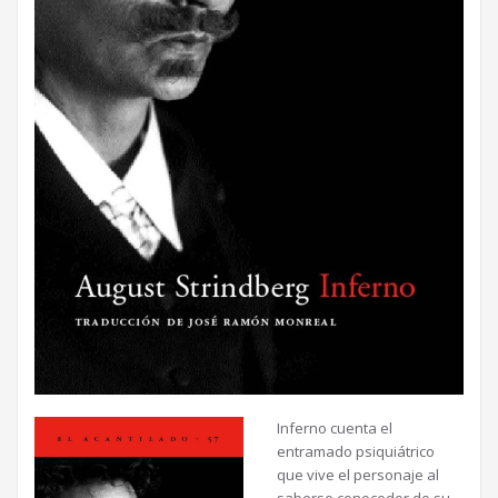
Inferno cuenta el
entramado psiquiátrico
que vive el personaje al
saberse conocedor de su