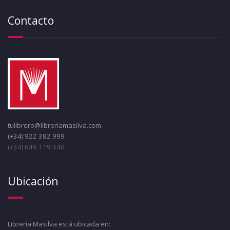
Contacto
tulibrero@libreriamasilva.com
(+34) 922 382 999
(+34) 649 119 340
Ubicación
Librería Masilva está ubicada en: