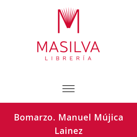
Ir
al
contenido
Librería Masilva
Sobre todo libros
Cambiar
navegación
Bomarzo. Manuel Mújica
Lainez