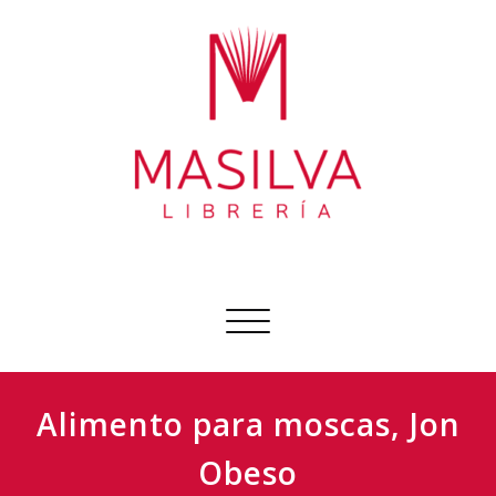
Ir
al
contenido
Librería Masilva
Sobre todo libros
Cambiar
navegación
Alimento para moscas, Jon
Obeso