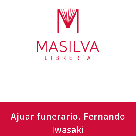
Ir
al
contenido
Librería Masilva
Sobre todo libros
Cambiar
navegación
Ajuar funerario. Fernando
Iwasaki