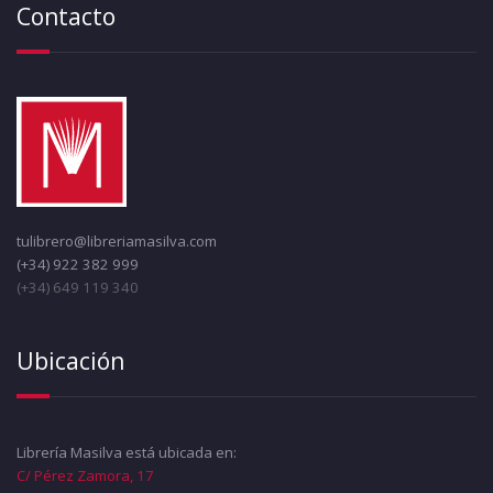
Contacto
tulibrero@libreriamasilva.com
(+34) 922 382 999
(+34) 649 119 340
Ubicación
Librería Masilva está ubicada en:
C/ Pérez Zamora, 17