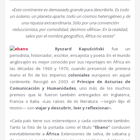
«Este continente es demasiado grande para describirlo. Es todo
un océano, un planeta aparte, todo un cosmos heterogéneo y de
una riqueza extraordinaria. Sólo por una convención
reduccionista, por comodidad, decimos «África». En la realidad,
salvo por el nombre geográfico, África no existe”
Ryszard Kapuściński
fue un
periodista, historiador, escritor, ensayista y poeta. En el mundo
anglosajón es mejor conocido por sus reportajes en África en
las décadas de 1960 y 1970, cuando presenció de primera
mano el fin de los imperios
coloniales
europeos en aquel
continente. Recogió en 2003 el
Príncipe de Asturias de
Comunicación y Humanidades
, uno más de los muchos
premios que le fueron también entregados en Inglaterra,
Francia o Italia. «Las raíces de mi literatura —según dijo él
mismo— son
viajar y descubrir, leer y reflexionar
«.
«Cada país tiene sus estereotipos y cada continente también.
Tanto la foto de la portada como el título
“Ebano”
conducen
inevitablemente a
África
. Extensiones de selva, de sabana y