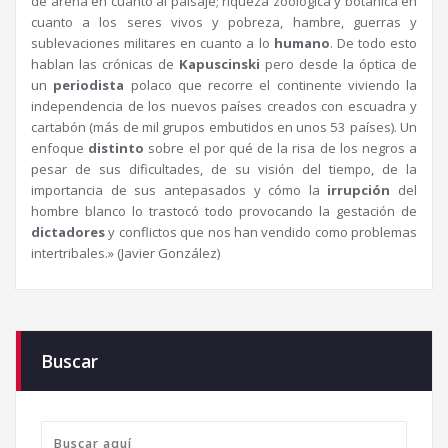
de arena en cuanto al paisaje; riqueza zoológica y botánica en
cuanto a los seres vivos y pobreza, hambre, guerras y
sublevaciones militares en cuanto a lo
humano
. De todo esto
hablan las crónicas de
Kapuscinski
pero desde la óptica de
un
periodista
polaco que recorre el continente viviendo la
independencia de los nuevos países creados con escuadra y
cartabón (más de mil grupos embutidos en unos 53 países). Un
enfoque
distinto
sobre el por qué de la risa de los negros a
pesar de sus dificultades, de su visión del tiempo, de la
importancia de sus antepasados y cómo la
irrupción
del
hombre blanco lo trastocó todo provocando la gestación de
dictadores
y conflictos que nos han vendido como problemas
intertribales.» (Javier González)
Buscar