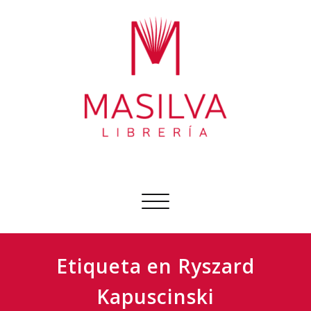
Ir
al
contenido
Librería Masilva
Sobre todo libros
Cambiar
navegación
Etiqueta en Ryszard
Kapuscinski