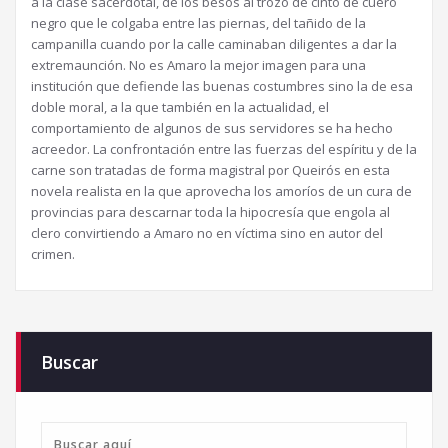
a la clase sacerdotal, de los besos al trozo de cinto de cuero
negro que le colgaba entre las piernas, del tañido de la
campanilla cuando por la calle caminaban diligentes a dar la
extremaunción. No es Amaro la mejor imagen para una
institución que defiende las buenas costumbres sino la de esa
doble moral, a la que también en la actualidad, el
comportamiento de algunos de sus servidores se ha hecho
acreedor. La confrontación entre las fuerzas del espíritu y de la
carne son tratadas de forma magistral por Queirós en esta
novela realista en la que aprovecha los amoríos de un cura de
provincias para descarnar toda la hipocresía que engola al
clero convirtiendo a Amaro no en víctima sino en autor del
crimen.
Buscar